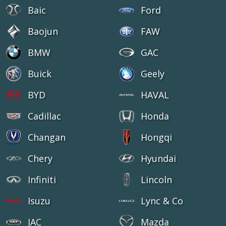
Baic
Ford
Baojun
FAW
BMW
GAC
Buick
Geely
BYD
HAVAL
Cadillac
Honda
Changan
Hongqi
Chery
Hyundai
Infiniti
Lincoln
Isuzu
Lync & Co
JAC
Mazda