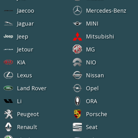
Jaecoo
Mercedes-Benz
Jaguar
MINI
Jeep
Mitsubishi
Jetour
MG
KIA
NIO
Lexus
Nissan
Land Rover
Opel
Li
ORA
Peugeot
Porsche
Renault
Seat