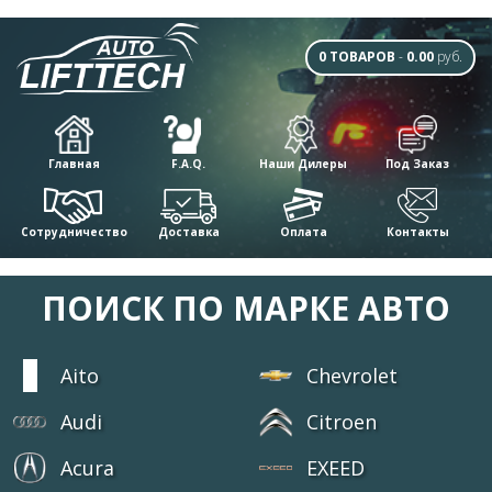
0 ТОВАРОВ
-
0.00
руб.
Главная
F.A.Q.
Наши Дилеры
Под Заказ
Сотрудничество
Доставка
Оплата
Контакты
ПОИСК ПО МАРКЕ АВТО
Aito
Chevrolet
Audi
Citroen
Acura
EXEED