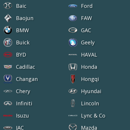
Baic
Ford
Baojun
FAW
BMW
GAC
Buick
Geely
BYD
HAVAL
Cadillac
Honda
Changan
Hongqi
Chery
Hyundai
Infiniti
Lincoln
Isuzu
Lync & Co
JAC
Mazda