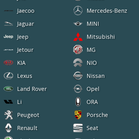
Jaecoo
Mercedes-Benz
Jaguar
MINI
Jeep
Mitsubishi
Jetour
MG
KIA
NIO
Lexus
Nissan
Land Rover
Opel
Li
ORA
Peugeot
Porsche
Renault
Seat