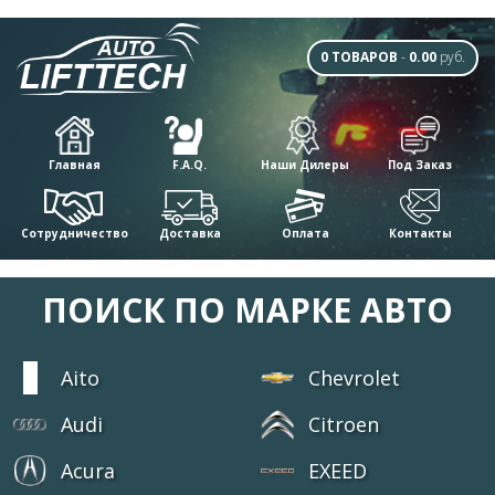
0 ТОВАРОВ
-
0.00
руб.
Главная
F.A.Q.
Наши Дилеры
Под Заказ
Сотрудничество
Доставка
Оплата
Контакты
ПОИСК ПО МАРКЕ АВТО
Aito
Chevrolet
Audi
Citroen
Acura
EXEED