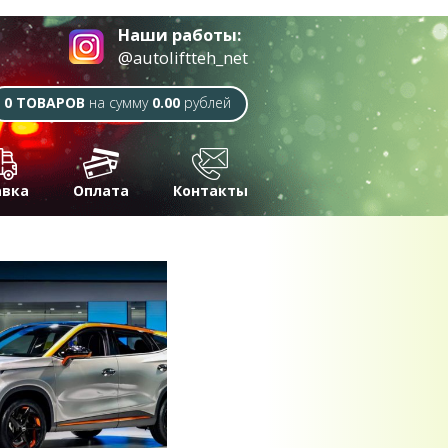
Наши работы:
@autoliftteh_net
0 ТОВАРОВ
на сумму
0.00
рублей
авка
Оплата
Контакты