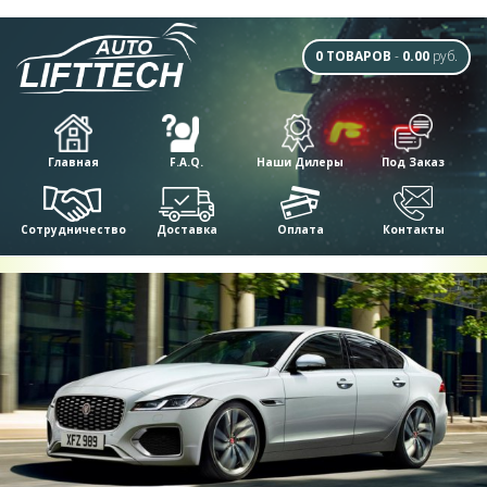
0 ТОВАРОВ
-
0.00
руб.
Главная
F.A.Q.
Наши Дилеры
Под Заказ
Сотрудничество
Доставка
Оплата
Контакты