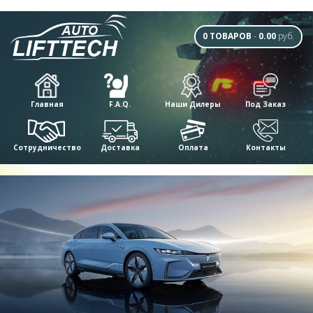
0 ТОВАРОВ
-
0.00
руб.
Главная
F.A.Q.
Наши Дилеры
Под Заказ
Сотрудничество
Доставка
Оплата
Контакты