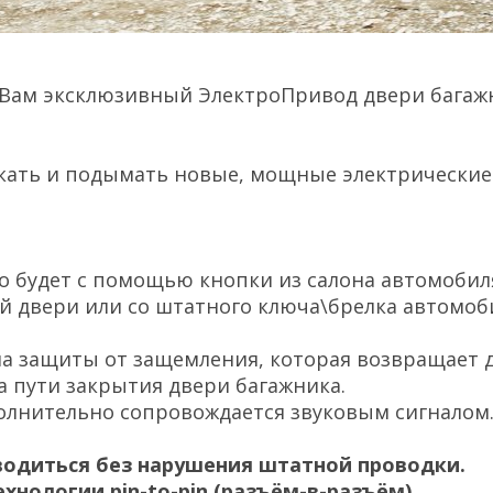
Вам эксклюзивный ЭлектроПривод двери багаж
скать и подымать новые, мощные электрически
 будет с помощью кнопки из салона автомобил
 двери или со штатного ключа\брелка автомоб
ма защиты от защемления, которая возвращает
 пути закрытия двери багажника.
олнительно сопровождается звуковым сигналом
водиться без нарушения штатной проводки.
хнологии pin-to-pin (разъём-в-разъём)