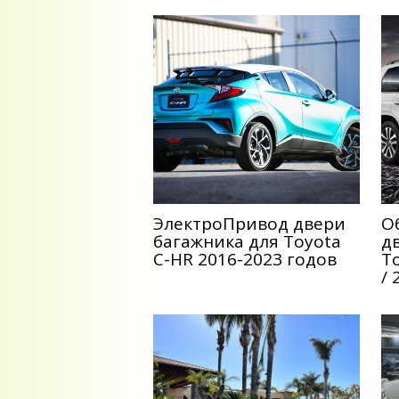
ЭлектроПривод двери
О
багажника для Toyota
д
C-HR 2016-2023 годов
To
/ 