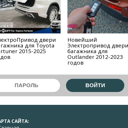
лектроПривод двери
Новейший
агажника для Toyota
Электропривод двер
ortuner 2015-2025
багажника для
одов
Outlander 2012-2023
годов
АРТА САЙТА:
 Главная