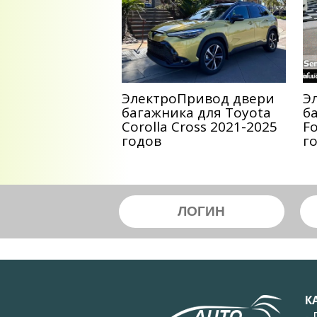
ЭлектроПривод двери
Э
багажника для Toyota
б
Corolla Cross 2021-2025
F
годов
г
К
-