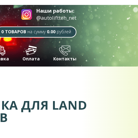
Наши работы:
@autoliftteh_net
0 ТОВАРОВ
на сумму
0.00
рублей
авка
Оплата
Контакты
КА ДЛЯ LAND
ОВ