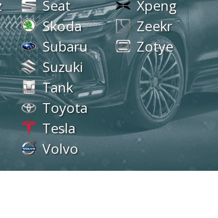
z
Seat
Xpeng
Skoda
Zeekr
Subaru
Zotye
Suzuki
Tank
Toyota
Tesla
Volvo