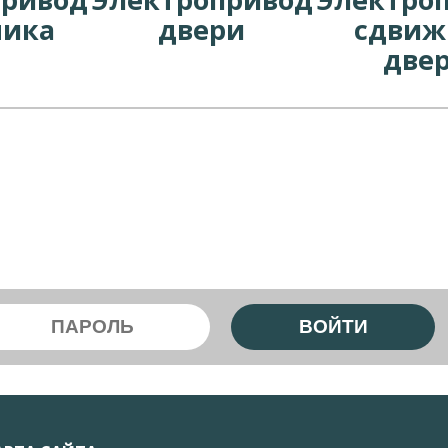
ника
двери
сдвиж
две