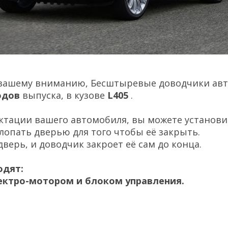
вашему вниманию, Бесштыревые доводчики ав
одов
выпуска, в кузове
L405
.
ктации вашего автомобиля, вы можете установи
лопать дверью для того чтобы её закрыть.
ерь, и доводчик закроет её сам до конца.
одят:
ектро-мотором и блоком управления.