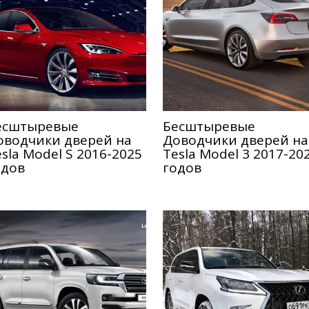
еcштыревые
Беcштыревые
оводчики дверей на
Доводчики дверей на
sla Model S 2016-2025
Tesla Model 3 2017-20
одов
годов