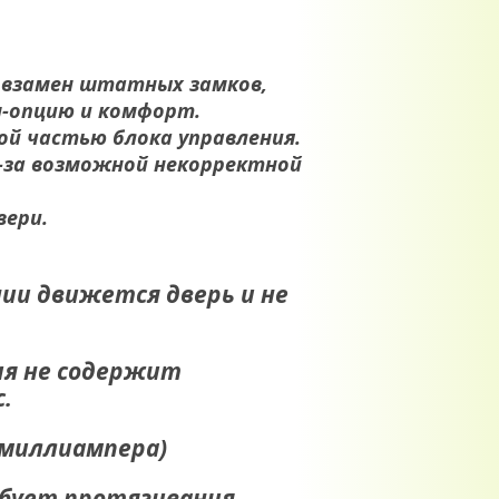
я взамен штатных замков,
м-опцию и комфорт.
й частью блока управления.
-за возможной некорректной
вери.
ии движется дверь и не
ия не содержит
.
3миллиампера)
ебует протягивания