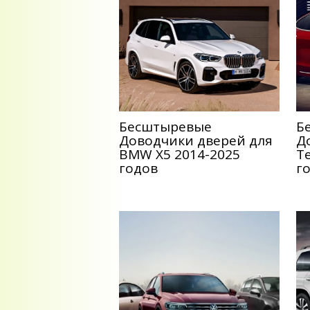
Беcштыревые
Б
Доводчики дверей для
Д
BMW X5 2014-2025
Te
годов
г