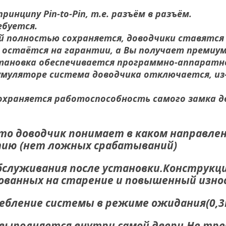
инципу Pin-to-Pin, т.е. разъём в разъём.
ебуется.
ей полностью сохраняется, доводчики ставятс
остаётся на гарантии, а Вы получает премиу
тановка обеспечивается программно-аппаратно
умуляторе система доводчика отключается, из
охраняется работоспособность самого замка д
то доводчик понимает в каком направлен
ию (нет ложных срабатываний)
бслуживания после установки.Конструкц
ованных на старение и повышенный износ
ребление системы в режиме ожидания(0,
выполняется внутри самой двери.Не тр