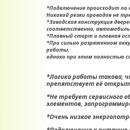
*
Подключение происходит по пр
Никакой резки проводов не тр
*Заводская конструкция двер
соответственно, автомобиль 
*Плавный старт и плавная ос
*
При сильно разряженном акк
работы,
однако при этом полностью с
*Логика работы такова, ч
препятствует её открыт
*Не требует сервисного о
элементов, запрограммир
*Очень низкое энергопот
*Подключение к питанию 