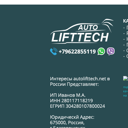
К
-
-
-
-
-
-