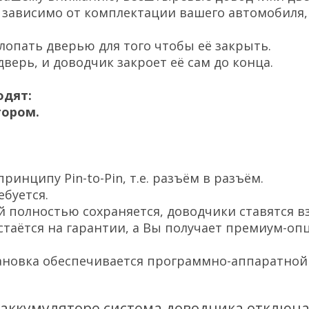
 зависимо от комплектации вашего автомобиля,
лопать дверью для того чтобы её закрыть.
ерь, и доводчик закроет её сам до конца.
одят:
тором.
инципу Pin-to-Pin, т.е. разъём в разъём.
ебуется.
й полностью сохраняется, доводчики ставятся в
стаётся на гарантии, а Вы получает премиум-оп
ановка обеспечивается программно-аппаратной 
аккумуляторе система доводчика отключае