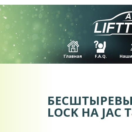
Главная
F.A.Q.
Наши
БЕCШТЫРЕВЫ
LOCK НА JAC 