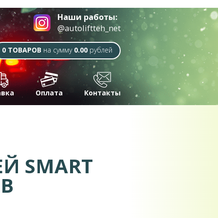
Наши работы:
@autoliftteh_net
0 ТОВАРОВ
на сумму
0.00
рублей
авка
Оплата
Контакты
ЕЙ SMART
ОВ