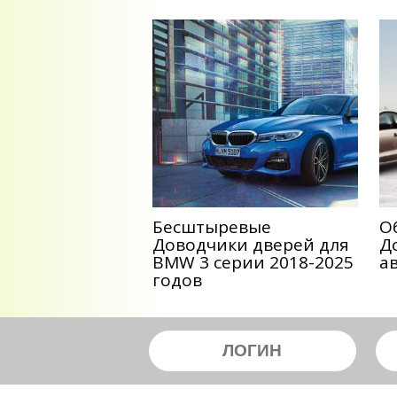
Беcштыревые
О
Доводчики дверей для
Д
BMW 3 серии 2018-2025
а
годов