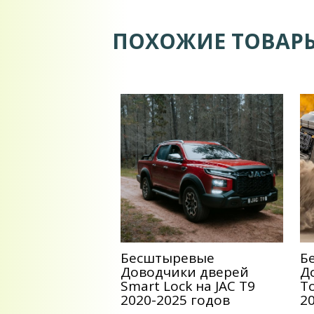
ПОХОЖИЕ ТОВАР
Беcштыревые
Б
Доводчики дверей
Д
Smart Lock на JAC T9
T
2020-2025 годов
2