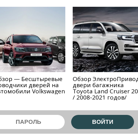
бзор — Беcштыревые
Обзор ЭлектроПриво
оводчики дверей на
двери багажника
втомобили Volkswagen
Toyota Land Cruiser 2
/ 2008-2021 годов/