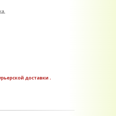
а.
урьерской доставки .