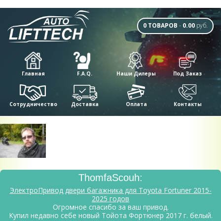
0 ТОВАРОВ
-
0.00
руб.
Главная
F.A.Q.
Наши Дилеры
Под Заказ
Сотрудничество
Доставка
Оплата
Контакты
ThomfaScouh
:
ЭлектроПривод двери багажника для Toyota Fortuner 2015-
2025 годов
Огромное спасибо за ваш привод.
Купил недавно себе новый Тойота Фортюнер 2017 г. белый.